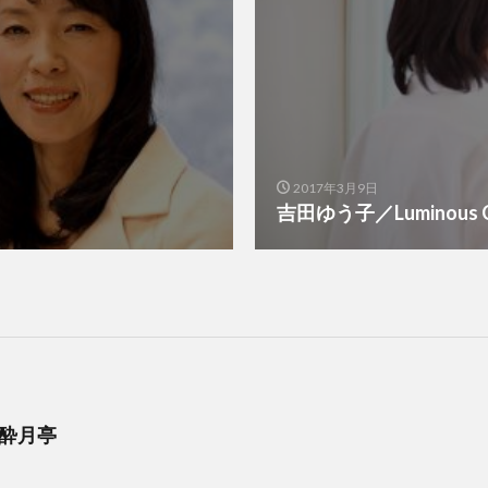
2017年3月9日
吉田ゆう子／Luminous C
 酔月亭