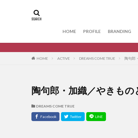
HOME
PROFILE
BRANDING
ポ
HOME
ACTIVE
DREAMS COME TRUE
陶句郎
陶句郎・加織／やきもの
DREAMS COME TRUE