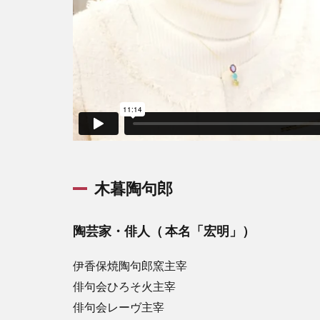
木暮陶句郎
陶芸家・俳人（ 本名「宏明」）
伊香保焼陶句郎窯主宰
俳句会ひろそ火主宰
俳句会レーヴ主宰