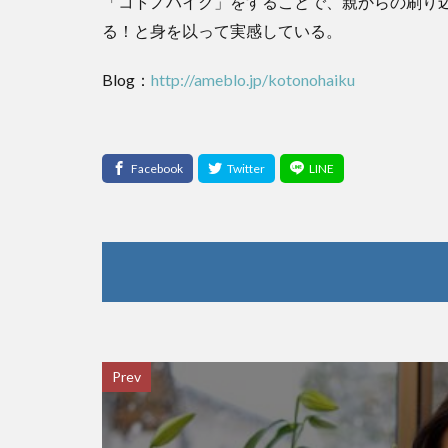
「コトノハイク」をすることで、親からの刷り
る！と身を以って実感している。
Blog：
http://ameblo.jp/kotonohaiku
Prev