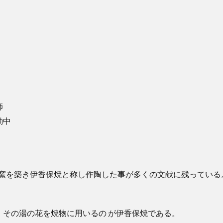
師
動中
に窯を築き伊香保焼と称し作陶した事が多くの文献に残ってい
その湯の花を焼物に用いるの が伊香保焼である。