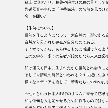
粘土に混ぜたり、釉薬や絵付けの絵の具として使
陶磁器百科事典に「伊香保焼」の名前を見つけた
窯」を開いた。
【俳句について】
俳句を作るようになって、大自然の一部である
自然から分かれた存在が自分なのである。
そう考えてから、あらゆるものに感謝できるよ
この文学を、多くの若者が始めたなら未来は必
私は運良く日本に生まれたから俳句と出会うこ
そして今情報の時代といわれる２１世紀に生き
様々なメディアを通じて、若者たちに俳句のお
五七五という日本人独特のリズムに乗せて感動
私は俳句を人を驚かせるために作るものではな
純粋な感動を読者に伝えられればよいと思う。