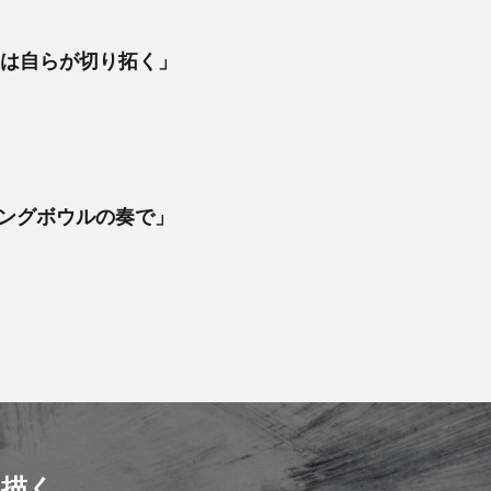
性は自らが切り拓く」
ギングボウルの奏で」
描く。