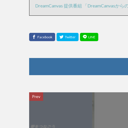
DreamCanvas 提供番組 「DreamCanvas
Prev