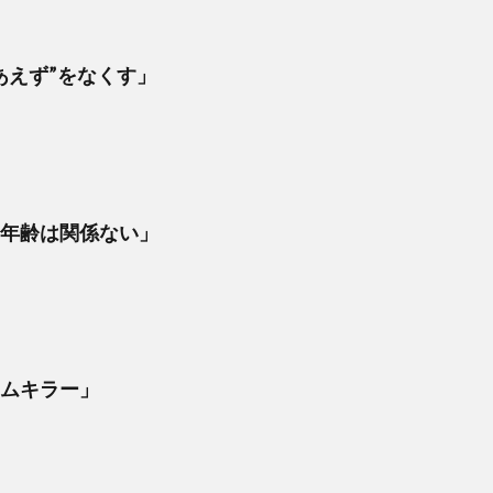
りあえず”をなくす」
に年齢は関係ない」
ームキラー」