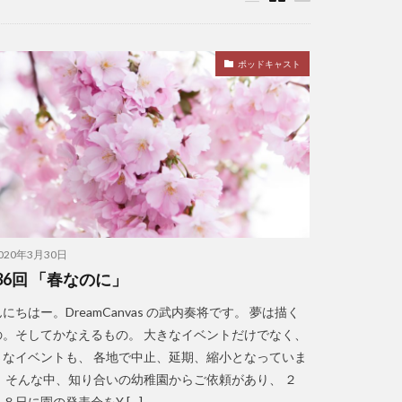
ポッドキャスト
020年3月30日
36回 「春なのに」
にちはー。DreamCanvas の武内奏将です。 夢は描く
の。そしてかなえるもの。 大きなイベントだけでなく、
さなイベントも、 各地で中止、延期、縮小となっていま
。 そんな中、知り合いの幼稚園からご依頼があり、 ２
８日に園の発表会をY […]