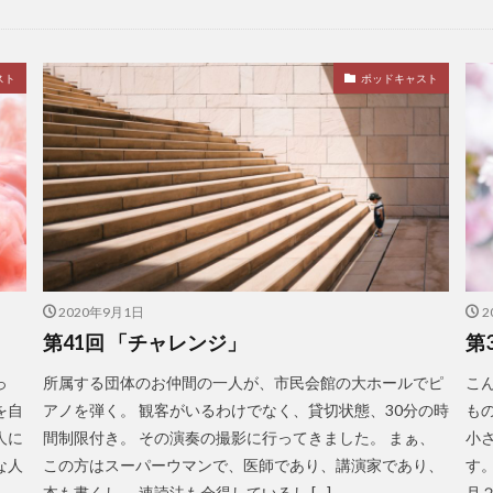
スト
ポッドキャスト
2020年9月1日
2
第41回 「チャレンジ」
第
っ
所属する団体のお仲間の一人が、市民会館の大ホールでピ
こん
を自
アノを弾く。 観客がいるわけでなく、貸切状態、30分の時
も
人に
間制限付き。 その演奏の撮影に行ってきました。 まぁ、
小
な人
この方はスーパーウマンで、医師であり、講演家であり、
す
本も書くし、 速読法も会得しているし […]
月２