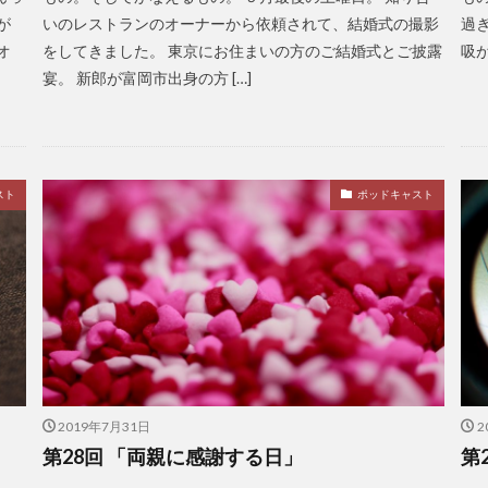
が
いのレストランのオーナーから依頼されて、結婚式の撮影
過
オ
をしてきました。 東京にお住まいの方のご結婚式とご披露
吸が
宴。 新郎が富岡市出身の方 […]
スト
ポッドキャスト
2019年7月31日
2
第28回 「両親に感謝する日」
第