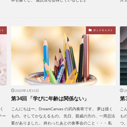
スト
ポッドキャスト
2020年1月31日
2
第34回 「学びに年齢は関係ない」
第
描く
こんにちはー。DreamCanvas の武内奏将です。 夢は描く
こん
テー
もの。そしてかなえるもの。 先日、親戚の方の、一周忌法
も
。
要がありました。 終わったあとの食事会のこと・・・ 私
つ