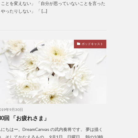
うことを変えない」 「自分が思っていないことを言った
やったりしない」 「 […]
ポッドキャスト
019年9月30日
30回 「お疲れさま」
にちはー。DreamCanvas の武内奏将です。 夢は描く
の。そしてかなえるもの。 9月1日。日曜日。 朝の10時