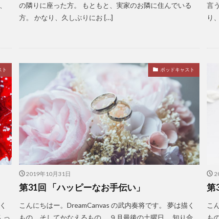
て、
の隣りに座った方。 もともと、実家のお隣に住んでいる
言
方。 かなり、久しぶりにお […]
り、
スト
ポッドキャスト
2019年10月31日
2
第31回 「ハッピーなお手伝い」
第
描く
こんにちはー。DreamCanvas の武内奏将です。 夢は描く
こん
んっ
もの。そしてかなえるもの。 ９月最後の土曜日。 知り合
も