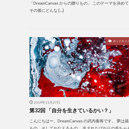
「DreamCanvas からの贈りもの」 このテーマを決め
その後にどんな […]
ポッドキャ
2019年11月27日
第32回 「自分を生きているかい？」
こんにちはー。DreamCanvas の武内奏将です。 夢は
もの。そしてかなえるもの。 生まれたばかりの赤ちゃ