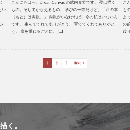
描く
こんにちはー。DreamCanvas の武内奏将です。 夢は描く
こん
とい
もの。そしてかなえるもの。 学びの一節だけど、「命の本
も
コ
（もと）は両親。」 両親がいなければ、今の私はいないん
よ
モン
です。 生んでくれてありがとう、 育ててくれてありがと
の
う。 歳を重ねるごとに、 […]
繰り
1
2
3
Next
描く。